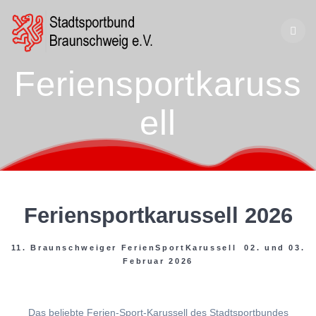
Zum
Inhalt
springen
Feriensportkaruss
ell
Feriensportkarussell 2026
11. Braunschweiger FerienSportKarussell 02. und 03.
Februar 2026
Das beliebte Ferien-Sport-Karussell des Stadtsportbundes