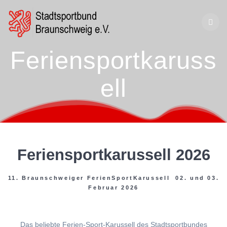
Zum
Inhalt
springen
Feriensportkaruss
ell
Feriensportkarussell 2026
11. Braunschweiger FerienSportKarussell 02. und 03.
Februar 2026
Das beliebte Ferien-Sport-Karussell des Stadtsportbundes