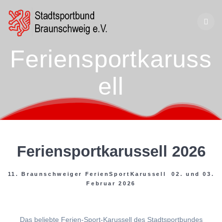
Zum
Inhalt
springen
Feriensportkaruss
ell
Feriensportkarussell 2026
11. Braunschweiger FerienSportKarussell 02. und 03.
Februar 2026
Das beliebte Ferien-Sport-Karussell des Stadtsportbundes