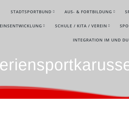
STADTSPORTBUND
AUS- & FORTBILDUNG
S
EINSENTWICKLUNG
SCHULE / KITA / VEREIN
SPO
INTEGRATION IM UND D
eriensportkarusse