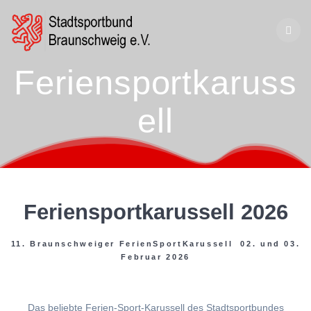
Zum
Inhalt
springen
Feriensportkaruss
ell
Feriensportkarussell 2026
11. Braunschweiger FerienSportKarussell 02. und 03.
Februar 2026
Das beliebte Ferien-Sport-Karussell des Stadtsportbundes