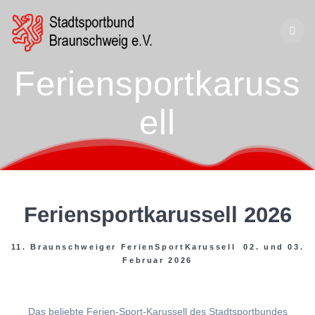
Zum
Inhalt
springen
Feriensportkaruss
ell
Feriensportkarussell 2026
11. Braunschweiger FerienSportKarussell 02. und 03.
Februar 2026
Das beliebte Ferien-Sport-Karussell des Stadtsportbundes