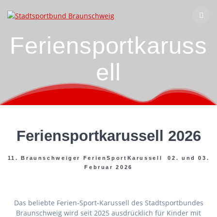
Zum
Inhalt
springen
Feriensportkaruss
ell
Feriensportkarussell 2026
11. Braunschweiger FerienSportKarussell 02. und 03.
Februar 2026
Das beliebte Ferien-Sport-Karussell des Stadtsportbundes
Braunschweig wird seit 2025 ausdrücklich für Kinder mit