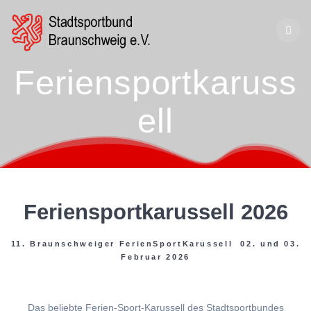
Zum
Inhalt
springen
Feriensportkaruss
ell
Feriensportkarussell 2026
11. Braunschweiger FerienSportKarussell 02. und 03.
Februar 2026
Das beliebte Ferien-Sport-Karussell des Stadtsportbundes