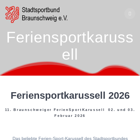
Zum
Inhalt
springen
Feriensportkaruss
ell
Feriensportkarussell 2026
11. Braunschweiger FerienSportKarussell 02. und 03.
Februar 2026
Das beliebte Ferien-Sport-Karussell des Stadtsportbundes