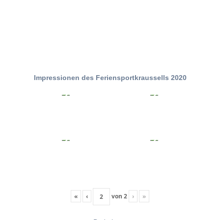
Impressionen des Feriensportkraussells 2020
«
‹
von
2
›
»