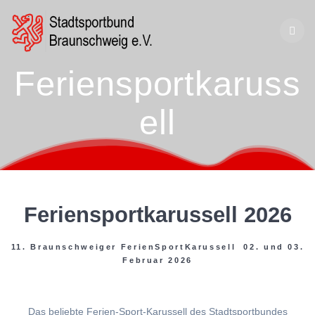
Zum
Inhalt
springen
Feriensportkaruss
ell
Feriensportkarussell 2026
11. Braunschweiger FerienSportKarussell 02. und 03.
Februar 2026
Das beliebte Ferien-Sport-Karussell des Stadtsportbundes