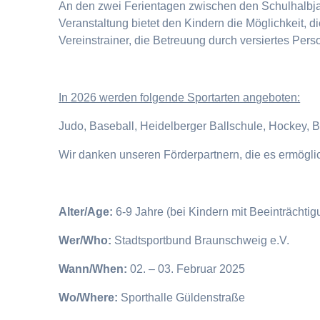
An den zwei Ferientagen zwischen den Schulhalbjahr
Veranstaltung bietet den Kindern die Möglichkeit, 
Vereinstrainer, die Betreuung durch versiertes Pers
I
n 2026 werden folgende Sportarten angeboten:
Judo, Baseball, Heidelberger Ballschule, Hockey, 
Wir danken unseren Förderpartnern, die es ermögl
Alter/Age:
6-9 Jahre (bei Kindern mit Beeinträchti
Wer/Who:
Stadtsportbund Braunschweig e.V.
Wann/When:
02. – 03. Februar 2025
Wo/Where:
Sporthalle Güldenstraße