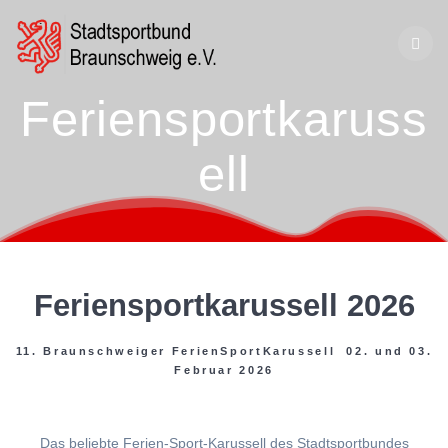
Zum
Inhalt
springen
Feriensportkaruss
ell
Feriensportkarussell 2026
11. Braunschweiger FerienSportKarussell 02. und 03.
Februar 2026
Das beliebte Ferien-Sport-Karussell des Stadtsportbundes