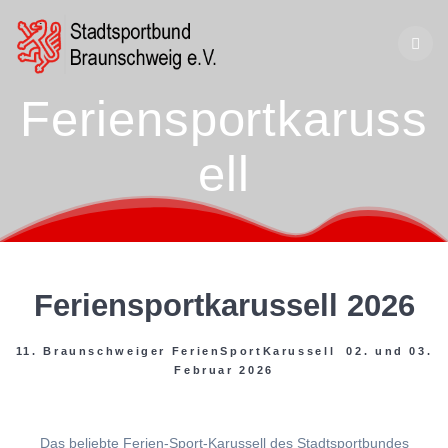
Zum
Inhalt
springen
Feriensportkaruss
ell
Feriensportkarussell 2026
11. Braunschweiger FerienSportKarussell 02. und 03.
Februar 2026
Das beliebte Ferien-Sport-Karussell des Stadtsportbundes