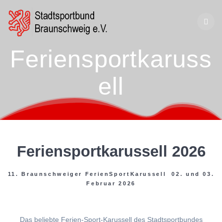
Zum
Inhalt
springen
Feriensportkaruss
ell
Feriensportkarussell 2026
11. Braunschweiger FerienSportKarussell 02. und 03.
Februar 2026
Das beliebte Ferien-Sport-Karussell des Stadtsportbundes