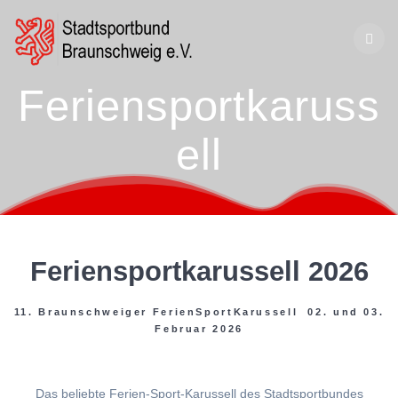
Zum
Inhalt
springen
Feriensportkaruss
ell
Feriensportkarussell 2026
11. Braunschweiger FerienSportKarussell 02. und 03.
Februar 2026
Das beliebte Ferien-Sport-Karussell des Stadtsportbundes