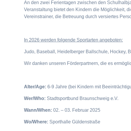
An den zwei Ferientagen zwischen den Schulhalbjahr
Veranstaltung bietet den Kindern die Möglichkeit, 
Vereinstrainer, die Betreuung durch versiertes Pers
I
n 2026 werden folgende Sportarten angeboten:
Judo, Baseball, Heidelberger Ballschule, Hockey, 
Wir danken unseren Förderpartnern, die es ermögl
Alter/Age:
6-9 Jahre (bei Kindern mit Beeinträchti
Wer/Who:
Stadtsportbund Braunschweig e.V.
Wann/When:
02. – 03. Februar 2025
Wo/Where:
Sporthalle Güldenstraße