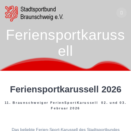
Zum
Inhalt
springen
Feriensportkaruss
ell
Feriensportkarussell 2026
11. Braunschweiger FerienSportKarussell 02. und 03.
Februar 2026
Das beliebte Ferien-Sport-Karussell des Stadtsportbundes