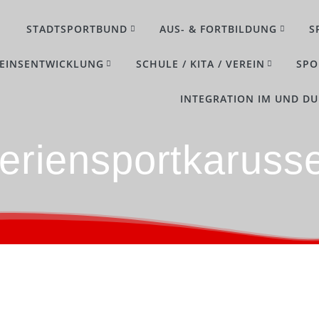
STADTSPORTBUND
AUS- & FORTBILDUNG
S
EINSENTWICKLUNG
SCHULE / KITA / VEREIN
SPO
INTEGRATION IM UND D
eriensportkarusse