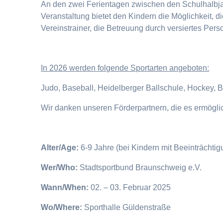
An den zwei Ferientagen zwischen den Schulhalbjahr
Veranstaltung bietet den Kindern die Möglichkeit, 
Vereinstrainer, die Betreuung durch versiertes Pers
I
n 2026 werden folgende Sportarten angeboten:
Judo, Baseball, Heidelberger Ballschule, Hockey, 
Wir danken unseren Förderpartnern, die es ermögl
Alter/Age:
6-9 Jahre (bei Kindern mit Beeinträchti
Wer/Who:
Stadtsportbund Braunschweig e.V.
Wann/When:
02. – 03. Februar 2025
Wo/Where:
Sporthalle Güldenstraße