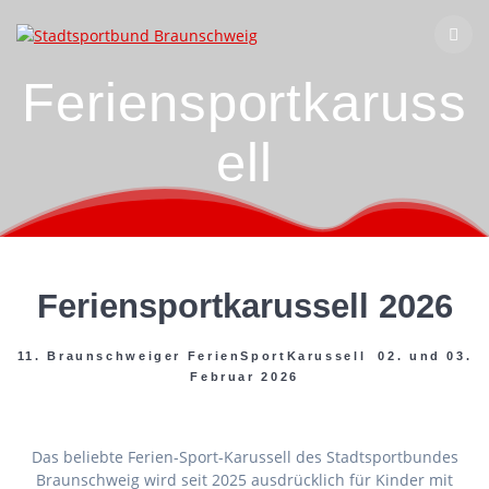
Zum
Inhalt
springen
Feriensportkaruss
ell
Feriensportkarussell 2026
11. Braunschweiger FerienSportKarussell 02. und 03.
Februar 2026
Das beliebte Ferien-Sport-Karussell des Stadtsportbundes
Braunschweig wird seit 2025 ausdrücklich für Kinder mit