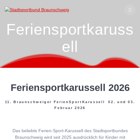
Zum
Inhalt
springen
Feriensportkaruss
ell
Feriensportkarussell 2026
11. Braunschweiger FerienSportKarussell 02. und 03.
Februar 2026
Das beliebte Ferien-Sport-Karussell des Stadtsportbundes
Braunschweig wird seit 2025 ausdrücklich für Kinder mit