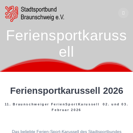
Zum
Inhalt
springen
Feriensportkaruss
ell
Feriensportkarussell 2026
11. Braunschweiger FerienSportKarussell 02. und 03.
Februar 2026
Das beliebte Ferien-Sport-Karussell des Stadtsportbundes