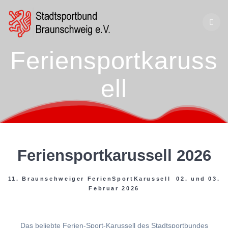
Zum
Inhalt
springen
Feriensportkaruss
ell
Feriensportkarussell 2026
11. Braunschweiger FerienSportKarussell 02. und 03.
Februar 2026
Das beliebte Ferien-Sport-Karussell des Stadtsportbundes