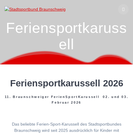
Zum
Inhalt
springen
Feriensportkaruss
ell
Feriensportkarussell 2026
11. Braunschweiger FerienSportKarussell 02. und 03.
Februar 2026
Das beliebte Ferien-Sport-Karussell des Stadtsportbundes
Braunschweig wird seit 2025 ausdrücklich für Kinder mit