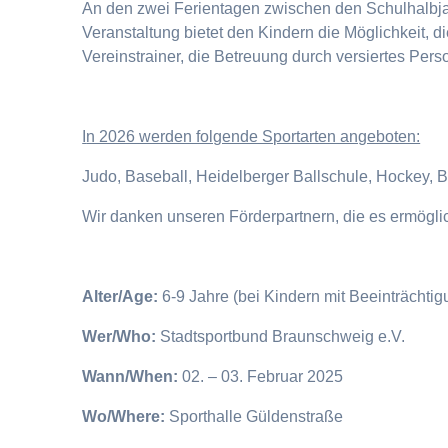
An den zwei Ferientagen zwischen den Schulhalbjahr
Veranstaltung bietet den Kindern die Möglichkeit, 
Vereinstrainer, die Betreuung durch versiertes Pers
I
n 2026 werden folgende Sportarten angeboten:
Judo, Baseball, Heidelberger Ballschule, Hockey, 
Wir danken unseren Förderpartnern, die es ermögl
Alter/Age:
6-9 Jahre (bei Kindern mit Beeinträchti
Wer/Who:
Stadtsportbund Braunschweig e.V.
Wann/When:
02. – 03. Februar 2025
Wo/Where:
Sporthalle Güldenstraße