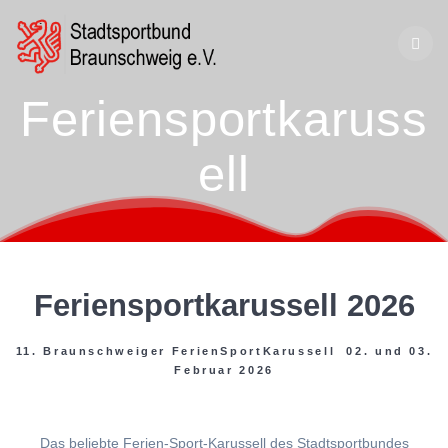
Zum
Inhalt
springen
Feriensportkaruss
ell
Feriensportkarussell 2026
11. Braunschweiger FerienSportKarussell 02. und 03.
Februar 2026
Das beliebte Ferien-Sport-Karussell des Stadtsportbundes