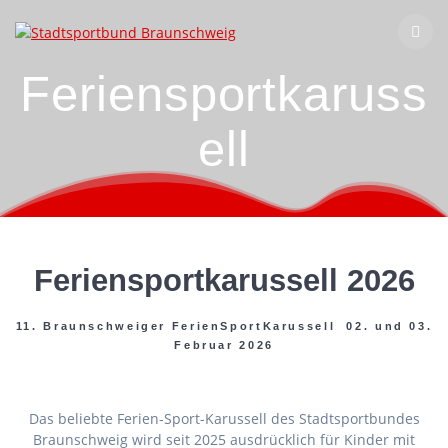
Zum
Inhalt
springen
Feriensportkaruss
ell
Feriensportkarussell 2026
11. Braunschweiger FerienSportKarussell 02. und 03.
Februar 2026
Das beliebte Ferien-Sport-Karussell des Stadtsportbundes
Braunschweig wird seit 2025 ausdrücklich für Kinder mit