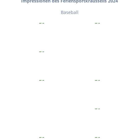
Impressionen des Feriensportkraussells 2024
Baseball