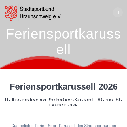
Zum
Inhalt
springen
Feriensportkaruss
ell
Feriensportkarussell 2026
11. Braunschweiger FerienSportKarussell 02. und 03.
Februar 2026
Das beliebte Ferien-Sport-Karussell des Stadtsportbundes