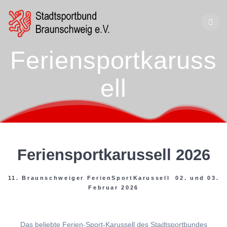
Zum
Inhalt
springen
Feriensportkaruss
ell
Feriensportkarussell 2026
11. Braunschweiger FerienSportKarussell 02. und 03.
Februar 2026
Das beliebte Ferien-Sport-Karussell des Stadtsportbundes