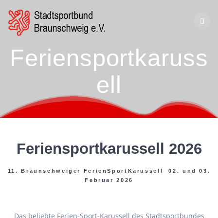
Zum
Inhalt
springen
Feriensportkaruss
ell
Feriensportkarussell 2026
11. Braunschweiger FerienSportKarussell 02. und 03.
Februar 2026
Das beliebte Ferien-Sport-Karussell des Stadtsportbundes