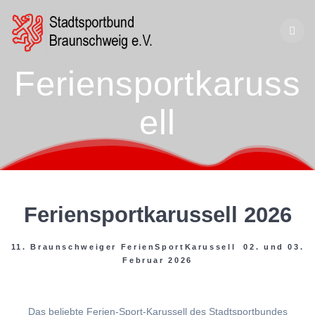
Zum
Inhalt
springen
Feriensportkaruss
ell
Feriensportkarussell 2026
11. Braunschweiger FerienSportKarussell 02. und 03.
Februar 2026
Das beliebte Ferien-Sport-Karussell des Stadtsportbundes