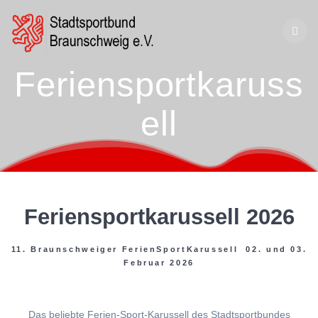
Zum
Inhalt
springen
Feriensportkaruss
ell
Feriensportkarussell 2026
11. Braunschweiger FerienSportKarussell 02. und 03.
Februar 2026
Das beliebte Ferien-Sport-Karussell des Stadtsportbundes