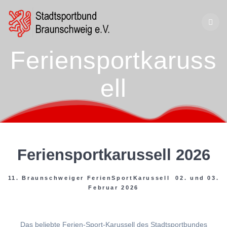
Zum
Inhalt
springen
Feriensportkaruss
ell
Feriensportkarussell 2026
11. Braunschweiger FerienSportKarussell 02. und 03.
Februar 2026
Das beliebte Ferien-Sport-Karussell des Stadtsportbundes