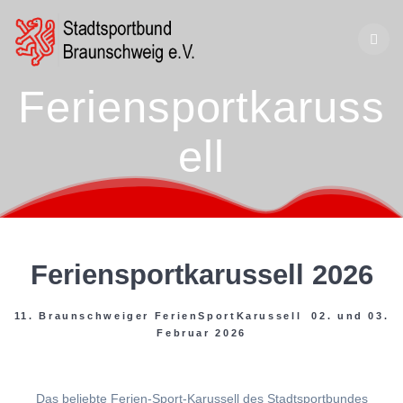
Zum
Inhalt
springen
Feriensportkaruss
ell
Feriensportkarussell 2026
11. Braunschweiger FerienSportKarussell 02. und 03.
Februar 2026
Das beliebte Ferien-Sport-Karussell des Stadtsportbundes