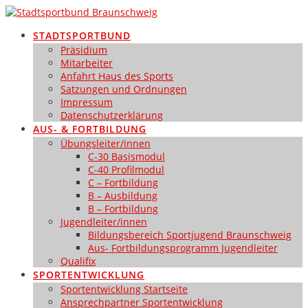
Zum
Inhalt
STADTSPORTBUND
springen
Präsidium
Mitarbeiter
Anfahrt Haus des Sports
Satzungen und Ordnungen
Impressum
Datenschutzerklärung
AUS- & FORTBILDUNG
Übungsleiter/innen
C-30 Basismodul
C-40 Profilmodul
C – Fortbildung
B – Ausbildung
B – Fortbildung
Jugendleiter/innen
Bildungsbereich Sportjugend Braunschweig
Aus- Fortbildungsprogramm Jugendleiter
Qualifix
SPORTENTWICKLUNG
Sportentwicklung Startseite
Ansprechpartner Sportentwicklung