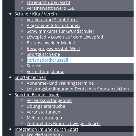
Ehrenamt überrascht
Vereinswettbewerb LSB
Schule / Kita / Verein
Vereins- und Schulführer
Allgemeine Informationen
Schwimmkurse für Grundschüler
Löwepfad – Löwen auf dem Löwepfad
Braunschweiger Modell
Bewegungswerkstatt West
Sportgutscheine
Feriensportkarussell
Service
Vermittlungsbörse
Sportabzeichen
Abnahme- und Trainingstermine
Leistungsbedingungen Deutsches Sportabzeichen
Sport in Braunschweig
Vereinssportangebote
Übungsleitersuche
Veranstaltungen
Meisterehrungen
Zeittafel des Braunschweiger Sports
Integration im und durch Sport
Projektdatenbank