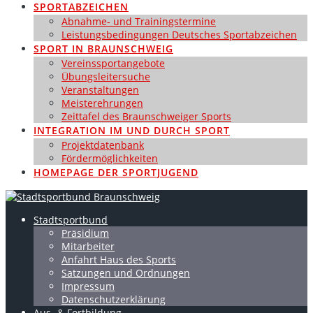
SPORTABZEICHEN
Abnahme- und Trainingstermine
Leistungsbedingungen Deutsches Sportabzeichen
SPORT IN BRAUNSCHWEIG
Vereinssportangebote
Übungsleitersuche
Veranstaltungen
Meisterehrungen
Zeittafel des Braunschweiger Sports
INTEGRATION IM UND DURCH SPORT
Projektdatenbank
Fördermöglichkeiten
HOMEPAGE DER SPORTJUGEND
Stadtsportbund
Präsidium
Mitarbeiter
Anfahrt Haus des Sports
Satzungen und Ordnungen
Impressum
Datenschutzerklärung
Aus- & Fortbildung