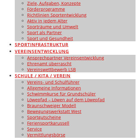
Ziele, Aufgaben, Konzepte
Förderprogramme
Richtlinien Sportentwicklung
Aktiv in jedem Alter
Sporträume und Umwelt
Sport als Partner
Sport und Gesundheit
SPORTINFRASTRUKTUR
VEREINSENTWICKLUNG
Ansprechpartner Vereinsentwicklung
Ehrenamt überrascht
Vereinswettbewerb LSB
SCHULE / KITA / VEREIN
Vereins- und Schulführer
Allgemeine Informationen
Schwimmkurse für Grundschüler
Löwepfad – Löwen auf dem Löwepfad
Braunschweiger Modell
Bewegungswerkstatt West
Sportgutscheine
Feriensportkarussell
Service
Vermittlungsbörse