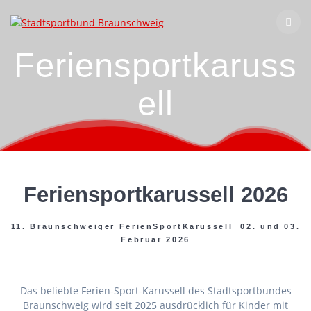
Zum
Inhalt
springen
Feriensportkaruss
ell
Feriensportkarussell 2026
11. Braunschweiger FerienSportKarussell 02. und 03.
Februar 2026
Das beliebte Ferien-Sport-Karussell des Stadtsportbundes
Braunschweig wird seit 2025 ausdrücklich für Kinder mit