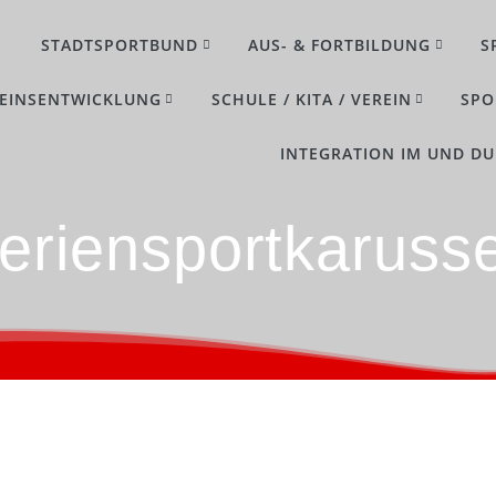
STADTSPORTBUND
AUS- & FORTBILDUNG
S
EINSENTWICKLUNG
SCHULE / KITA / VEREIN
SPO
INTEGRATION IM UND D
eriensportkarusse