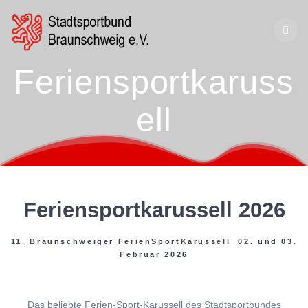
Zum
Inhalt
springen
Feriensportkaruss
ell
Feriensportkarussell 2026
11. Braunschweiger FerienSportKarussell 02. und 03.
Februar 2026
Das beliebte Ferien-Sport-Karussell des Stadtsportbundes