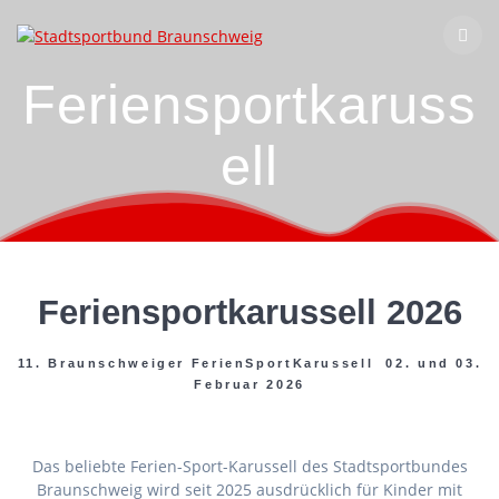
Zum
Inhalt
springen
Feriensportkaruss
ell
Feriensportkarussell 2026
11. Braunschweiger FerienSportKarussell 02. und 03.
Februar 2026
Das beliebte Ferien-Sport-Karussell des Stadtsportbundes
Braunschweig wird seit 2025 ausdrücklich für Kinder mit