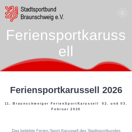
Zum
Inhalt
springen
Feriensportkaruss
ell
Feriensportkarussell 2026
11. Braunschweiger FerienSportKarussell 02. und 03.
Februar 2026
Das beliebte Ferien-Sport-Karussell des Stadtsportbundes