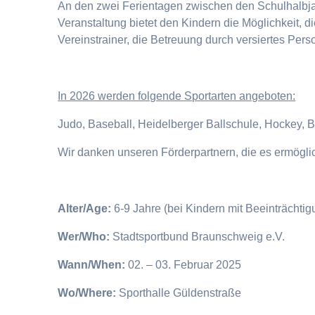
An den zwei Ferientagen zwischen den Schulhalbjahr
Veranstaltung bietet den Kindern die Möglichkeit, 
Vereinstrainer, die Betreuung durch versiertes Pers
I
n 2026 werden folgende Sportarten angeboten:
Judo, Baseball, Heidelberger Ballschule, Hockey, 
Wir danken unseren Förderpartnern, die es ermögl
Alter/Age:
6-9 Jahre (bei Kindern mit Beeinträchti
Wer/Who:
Stadtsportbund Braunschweig e.V.
Wann/When:
02. – 03. Februar 2025
Wo/Where:
Sporthalle Güldenstraße