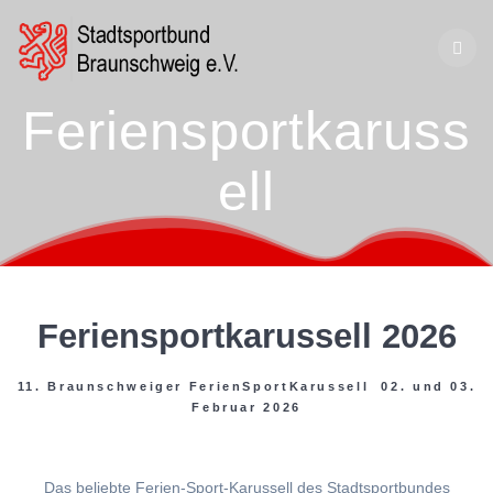
Zum
Inhalt
springen
Feriensportkaruss
ell
Feriensportkarussell 2026
11. Braunschweiger FerienSportKarussell 02. und 03.
Februar 2026
Das beliebte Ferien-Sport-Karussell des Stadtsportbundes