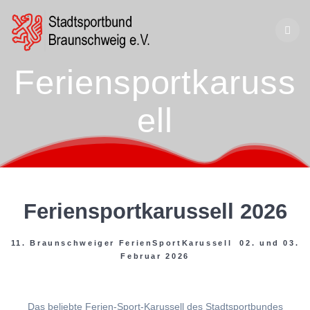
Zum
Inhalt
springen
Feriensportkaruss
ell
Feriensportkarussell 2026
11. Braunschweiger FerienSportKarussell 02. und 03.
Februar 2026
Das beliebte Ferien-Sport-Karussell des Stadtsportbundes