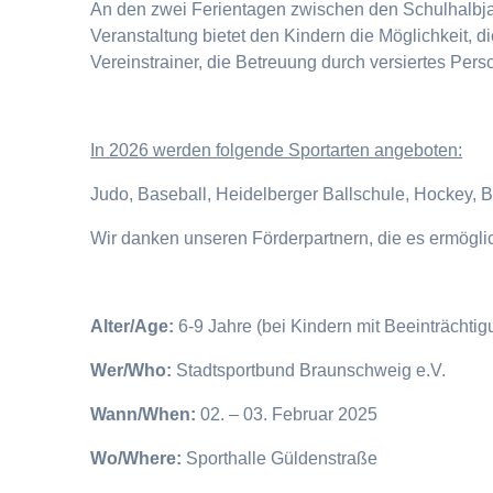
An den zwei Ferientagen zwischen den Schulhalbjahr
Veranstaltung bietet den Kindern die Möglichkeit, 
Vereinstrainer, die Betreuung durch versiertes Pers
I
n 2026 werden folgende Sportarten angeboten:
Judo, Baseball, Heidelberger Ballschule, Hockey, 
Wir danken unseren Förderpartnern, die es ermögl
Alter/Age:
6-9 Jahre (bei Kindern mit Beeinträchti
Wer/Who:
Stadtsportbund Braunschweig e.V.
Wann/When:
02. – 03. Februar 2025
Wo/Where:
Sporthalle Güldenstraße