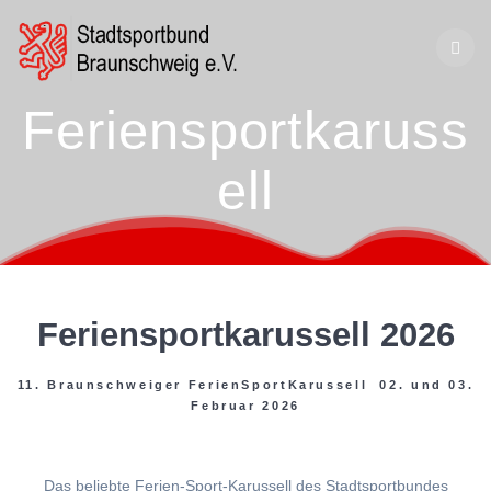
Zum
Inhalt
springen
Feriensportkaruss
ell
Feriensportkarussell 2026
11. Braunschweiger FerienSportKarussell 02. und 03.
Februar 2026
Das beliebte Ferien-Sport-Karussell des Stadtsportbundes