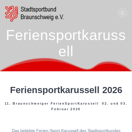
Zum
Inhalt
springen
Feriensportkaruss
ell
Feriensportkarussell 2026
11. Braunschweiger FerienSportKarussell 02. und 03.
Februar 2026
Das beliebte Ferien-Sport-Karussell des Stadtsportbundes