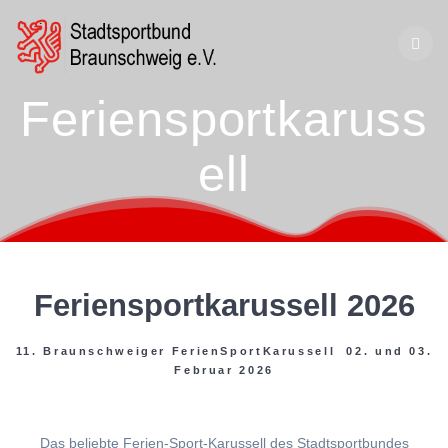
Zum
Inhalt
springen
Feriensportkaruss
ell
Feriensportkarussell 2026
11. Braunschweiger FerienSportKarussell 02. und 03.
Februar 2026
Das beliebte Ferien-Sport-Karussell des Stadtsportbundes