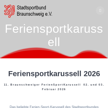
Zum
Inhalt
springen
Feriensportkaruss
ell
Feriensportkarussell 2026
11. Braunschweiger FerienSportKarussell 02. und 03.
Februar 2026
Das beliebte Ferien-Sport-Karussell des Stadtsportbundes