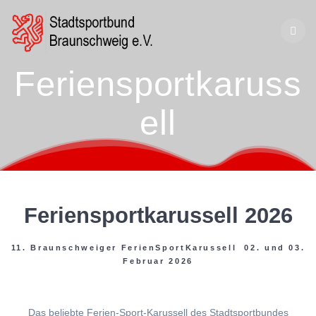
Zum
Inhalt
springen
Feriensportkaruss
ell
Feriensportkarussell 2026
11. Braunschweiger FerienSportKarussell 02. und 03.
Februar 2026
Das beliebte Ferien-Sport-Karussell des Stadtsportbundes